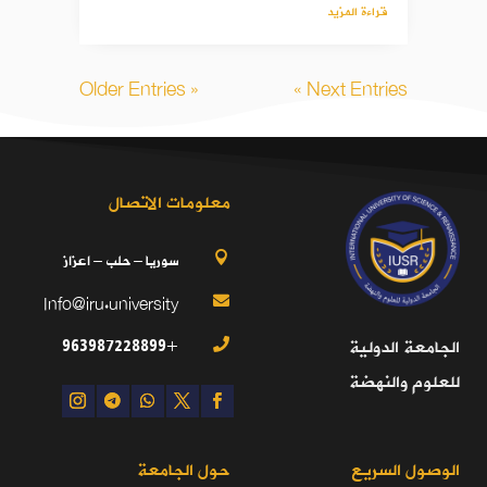
قراءة المزيد
« Older Entries
Next Entries »
معلومات الاتصال
سوريا – حلب – اعزاز

Info@iru.university

+963987228899
الجامعة الدولية

للعلوم والنهضة
الوصول السريع
حول الجامعة