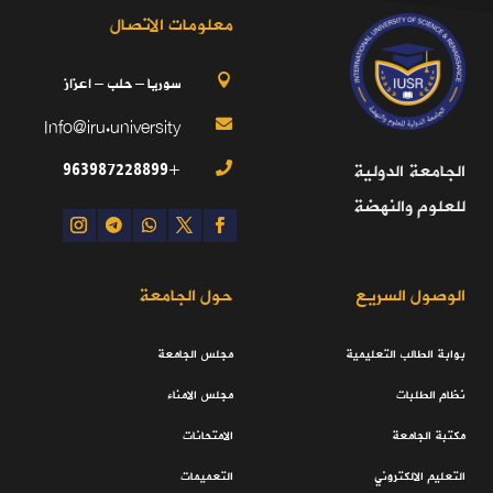
معلومات الاتصال
سوريا – حلب – اعزاز

Info@iru.university

+963987228899
الجامعة الدولية

للعلوم والنهضة
الوصول السريع
حول الجامعة
بوابة الطالب التعليمية
مجلس الجامعة
نظام الطلبات
مجلس الامناء
مكتبة الجامعة
الامتحانات
التعليم الالكتروني
التعميمات