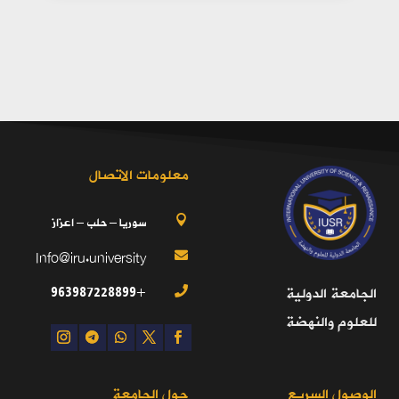
معلومات الاتصال
سوريا – حلب – اعزاز

Info@iru.university

+963987228899
الجامعة الدولية

للعلوم والنهضة
الوصول السريع
حول الجامعة