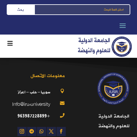
معلومات الاتصال
سوريا – حلب – اعزاز

Info@iru.university

+963987228899
الجامعة الدولية

للعلوم والنهضة