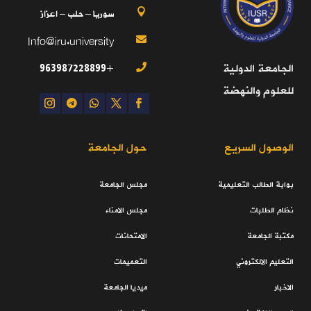
سوريا – حلب – اعزاز

Info@iru.university

+963987228899
الجامعة الدولية

للعلوم والنهضة
الوصول السريع
حول الجامعة
بوابة الطالب التعليمية
مجلس الجامعة
نظام الطلبات
مجلس الامناء
مكتبة الجامعة
الامتحانات
التعليم الالكتروني
التعميمات
الاخبار
ميديا الجامعة