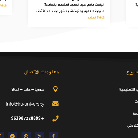
ة
الباحث باسم عبد الحميد المنصور بالجامعة
قراءة
الدولية للعلوم والنهضة، بحضور لجنة المناقشة.
قراءة المزيد
سريع
معلومات الاتصال
ب التعليمية
سوريا – حلب – اعزاز

ت
Info@iru.university

معة
+963987228899

كتروني