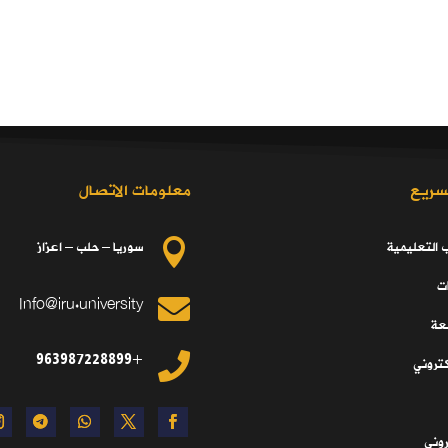
سريع
معلومات الاتصال
ب التعليمية
سوريا – حلب – اعزاز

ت
Info@iru.university

معة
+963987228899

كتروني
تروني