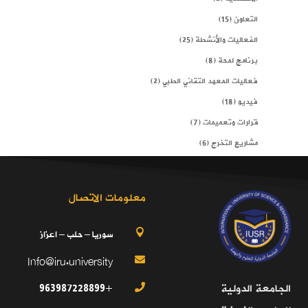
التعاون
(15)
الفعاليات والأنشطة
(25)
برنامج لمحة
(8)
فعاليات المعهد التقاني الطبي
(2)
فيديو
(18)
قرارات وتعميمات
(7)
مشاريع التخرج
(6)
معلومات الاتصال
سوريا – حلب – اعزاز

Info@iru.university

+963987228899
الجامعة الدولية
