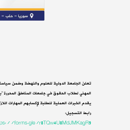
تعلن الجامعة الدولية للعلوم والنهضة وضمن سياسته
المهني لطلاب الحقوق في جامعات المناطق المحررة “ب
يقدم الخبرات العملية للطلبة لإكسابهم المهارات اللا
رابط التسجيل:
tps://forms.gle/r8TQw4U8MdJMKagR9