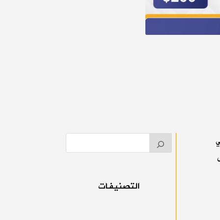
ي
التصنيفات