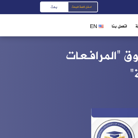
ة
اتصل بنا
EN
وق “المرافعات
”