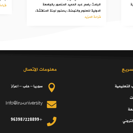
ة
الباحث باسم عبد الحميد المنصور بالجامعة
قراءة
الدولية للعلوم والنهضة، بحضور لجنة المناقشة.
قراءة المزيد
سريع
معلومات الاتصال
ب التعليمية
سوريا – حلب – اعزاز

ت
Info@iru.university

معة
+963987228899

كتروني