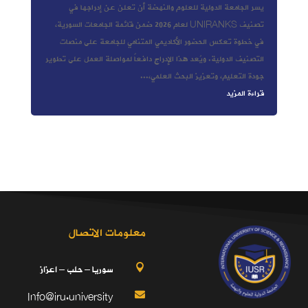
يسر الجامعة الدولية للعلوم والنهضة أن تعلن عن إدراجها في
تصنيف UNIRANKS لعام 2026 ضمن قائمة الجامعات السورية،
في خطوة تعكس الحضور الأكاديمي المتنامي للجامعة على منصات
التصنيف الدولية. ويُعد هذا الإدراج دافعاً لمواصلة العمل على تطوير
جودة التعليم، وتعزيز البحث العلمي،...
قراءة المزيد
معلومات الاتصال
سوريا – حلب – اعزاز

Info@iru.university
