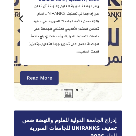
يسر الجامعة الدولية للعلوم والنهضة أن تعلن
Youssef_Jazaar_6
by
|
أغسطس 1,
عن إدراجها في تصنيف UNIRANKS لعام
2026
|
الأخبار
| 0 Comments
شهدت الجامعة الدولية للعلوم والنهضة المناقشة
2026 ضمن قائمة الجامعات السورية، في خطوة
العلنية لرسالة الماجستير في إدارة الأعمال حيث
تعكس الحضور الأكاديمي المتنامي للجامعة على
جرت المناقشة بأجواء علمية متميزة بحضور إدارة
منصات التصنيف الدولية. ويُعد هذا الإدراج دافعاً
الجامعة وعدد من الباحثين. تفاصيل رسالة
لمواصلة العمل على تطوير جودة التعليم، وتعزيز
الماجستير والباحث: عنوان الرسالة: أثر ممارسات
البحث العلمي،...
سلسلة التوريد الدائرية في الأداء البيئي...
Read More
إدراج الجامعة الدولية للعلوم والنهضة ضمن
تصنيف UNIRANKS للجامعات السورية
للعام 2026