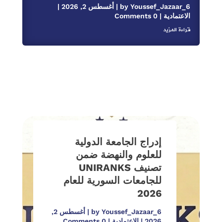
Youssef_Jazaar_6
by
|
أغسطس 2, 2026
|
الاعتمادية
| 0 Comments
قراءة المزيد
إدراج الجامعة الدولية
للعلوم والنهضة ضمن
تصنيف UNIRANKS
مناقشة رسالة الماجستير
للجامعات السورية للعام
الأكاديمي للباحث مهند
2026
اسماعيل اليوسف في إدارة
Youssef_Jazaar_6
by
|
أغسطس 2,
الأعمال للعام 2026
2026
|
الاعتمادية
| 0 Comments