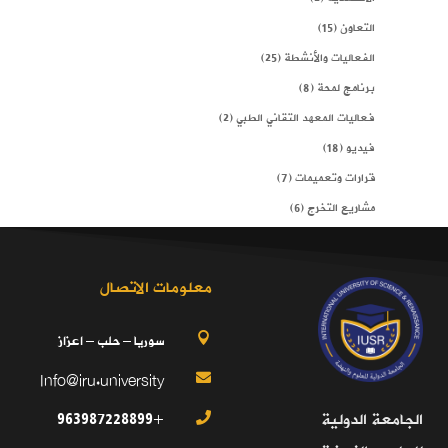
التعاون
(15)
الفعاليات والأنشطة
(25)
برنامج لمحة
(8)
فعاليات المعهد التقاني الطبي
(2)
فيديو
(18)
قرارات وتعميمات
(7)
مشاريع التخرج
(6)
معلومات الاتصال
سوريا – حلب – اعزاز

Info@iru.university

+963987228899
الجامعة الدولية
