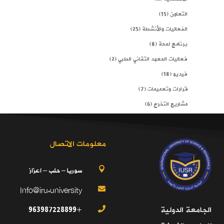
التعاون
(15)
الفعاليات والأنشطة
(25)
برنامج لمحة
(8)
فعاليات المعهد التقاني الطبي
(2)
فيديو
(18)
قرارات وتعميمات
(7)
مشاريع التخرج
(6)
معلومات الاتصال
سوريا – حلب – اعزاز

Info@iru.university

+963987228899
الجامعة الدولية
