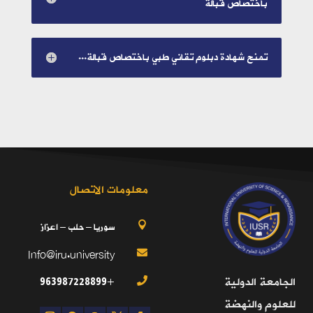
باختصاص قبالة
تمنح شهادة دبلوم تقاني طبي باختصاص قبالة...
معلومات الاتصال
سوريا – حلب – اعزاز

Info@iru.university

+963987228899
الجامعة الدولية

للعلوم والنهضة