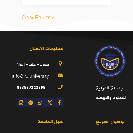
« Older Entries
معلومات الاتصال
سوريا – حلب – اعزاز

Info@iru.university

+963987228899
الجامعة الدولية

للعلوم والنهضة
الوصول السريع
حول الجامعة