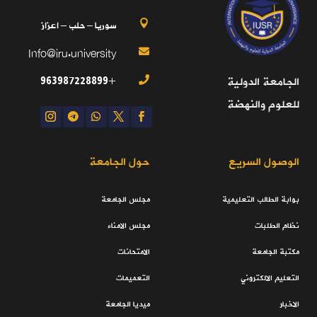
سوريا – حلب – اعزاز

Info@iru.university

+963987228899
الجامعة الدولية

للعلوم والنهضة
الوصول السريع
حول الجامعة
بوابة الطالب التعليمية
مجلس الجامعة
نظام الطلبات
مجلس الامناء
مكتبة الجامعة
الامتحانات
التعليم الالكتروني
التعميمات
الاخبار
ميديا الجامعة