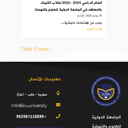
العام الدراسي 2024-2025 لطلاب الكليات
والمعاهد في الجامعة الدولية للعلوم والنهضة
20 يوليو,2025
|
الأخبار
جانب من الامتحانات النهائية...
قراءة المزيد
« Older Entries
معلومات الاتصال
سوريا – حلب – اعزاز

Info@iru.university

+963987228899
الجامعة الدولية

للعلوم والنهضة