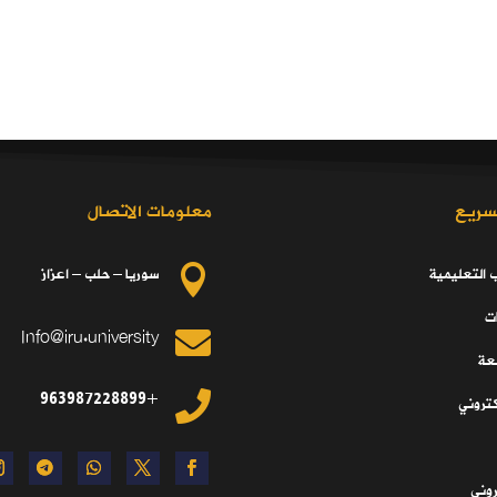
سريع
معلومات الاتصال
ب التعليمية
سوريا – حلب – اعزاز

ت
Info@iru.university

معة
+963987228899

كتروني
تروني