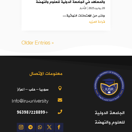
والمعاهد في الجامعة الدولية للعلوم والنهضة
20 يوليو,2025
|
الأخبار
جانب من الامتحانات النهائية...
قراءة المزيد
« Older Entries
معلومات الاتصال
سوريا – حلب – اعزاز

Info@iru.university

+963987228899
الجامعة الدولية

للعلوم والنهضة