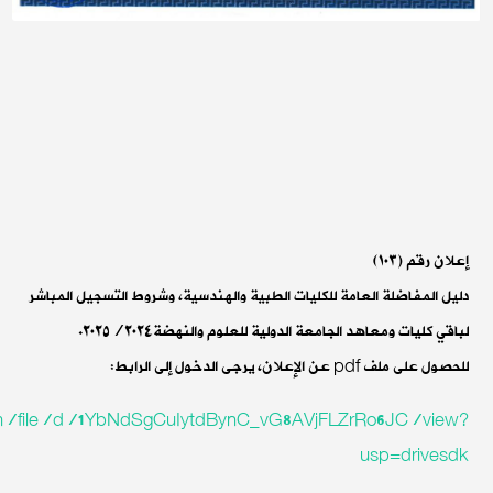
إعلان رقم (١٠٣)
دليل المفاضلة العامة للكليات الطبية والهندسية، وشروط التسجيل المباشر
لباقي كليات ومعاهد الجامعة الدولية للعلوم والنهضة٢٠٢٥/٢٠٢٤.
للحصول على ملف pdf عن الإعلان، يرجى الدخول إلى الرابط:
com/file/d/1YbNdSgCuIytdBynC_vG8AVjFLZrRo6JC/view?
usp=drivesdk