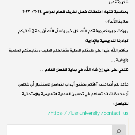
شكر وتقدير
بمناسبة انتهاء امتحانات فصل الخريف للعام الدراسي ٢٠٢٣/٢٠٢٤
طلابنا الأعزاء:
بوركت جهودكم ووفقكم الله لكل خير ونسأل الله أن يحقق أمانيكم
كوادرنا التدريسية والإدارية:
جزاكم الله خيرا على همتكم العالية وتفاعلكم الطيب ومتابعتكم العلمية
والإدارية…
نلتقي على خير إن شاء الله في بداية الفصل القادم…
نؤكد لكم أننا نقدر آرائكم ونفتح أبواب التواصل لاستقبال أي شكاوى
أو ملاحظات قد تساهم في تحسين العملية التعليمية والامتحانية
للتواصل:
https://iusr.university/contact-us/