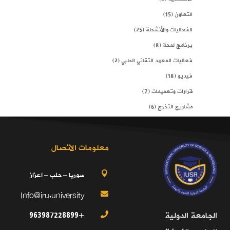
التعاون
(15)
الفعاليات والأنشطة
(25)
برنامج لمحة
(8)
فعاليات المعهد التقاني الطبي
(2)
فيديو
(18)
قرارات وتعميمات
(7)
مشاريع التخرج
(6)
معلومات الاتصال
سوريا – حلب – اعزاز

Info@iru.university

+963987228899
الجامعة الدولية
