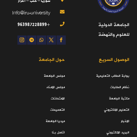
سوريا – حلب – اعزاز
Info@iru.university

+963987228899
الجامعة الدولية

للعلوم والنهضة
الوصول السريع
حول الجامعة
بوابة الطالب التعليمية
مجلس الجامعة
نظام الطلبات
مجلس الامناء
مكتبة الجامعة
الامتحانات
التعليم الالكتروني
التعميمات
الاخبار
ميديا الجامعة
البريد الالكتروني
اتصل بنا