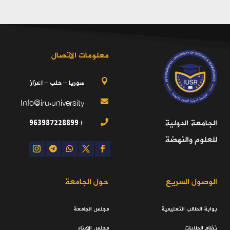
معلومات الاتصال
سوريا – حلب – اعزاز

Info@iru.university

+963987228899
الجامعة الدولية

للعلوم والنهضة
الوصول السريع
حول الجامعة
بوابة الطالب التعليمية
مجلس الجامعة
نظام الطلبات
مجلس الامناء