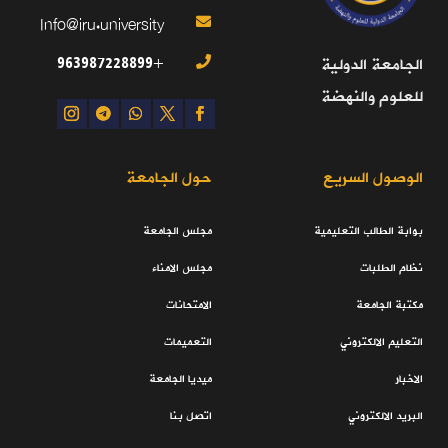
Info@iru.university

+963987228899
الجامعة الدولية

للعلوم والنهضة
الوصول السريع
حول الجامعة
بوابة الطالب التعليمية
مجلس الجامعة
نظام الطلبات
مجلس الامناء
مكتبة الجامعة
الامتحانات
التعليم الالكتروني
التعميمات
الاخبار
ميديا الجامعة
البريد الالكتروني
اتصل بنا