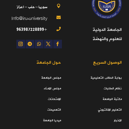
سوريا – حلب – اعزاز

Info@iru.university

+963987228899
الجامعة الدولية

للعلوم والنهضة
الوصول السريع
حول الجامعة
بوابة الطالب التعليمية
مجلس الجامعة
نظام الطلبات
مجلس الامناء
مكتبة الجامعة
الامتحانات
التعليم الالكتروني
التعميمات
الاخبار
ميديا الجامعة