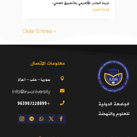
لربط الجانب الأكاديمي بالتطبيق العملي.
قراءة المزيد
« Older Entries
معلومات الاتصال
سوريا – حلب – اعزاز

Info@iru.university

+963987228899
الجامعة الدولية

للعلوم والنهضة