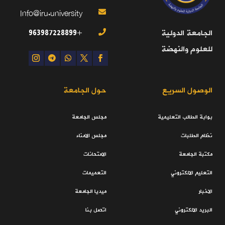
Info@iru.university

+963987228899
الجامعة الدولية

للعلوم والنهضة
الوصول السريع
حول الجامعة
بوابة الطالب التعليمية
مجلس الجامعة
نظام الطلبات
مجلس الامناء
مكتبة الجامعة
الامتحانات
التعليم الالكتروني
التعميمات
الاخبار
ميديا الجامعة
البريد الالكتروني
اتصل بنا