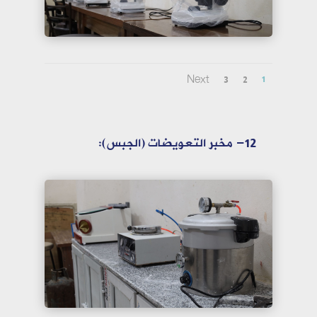
Next
3
2
1
12- مخبر التعويضات (الجبس):