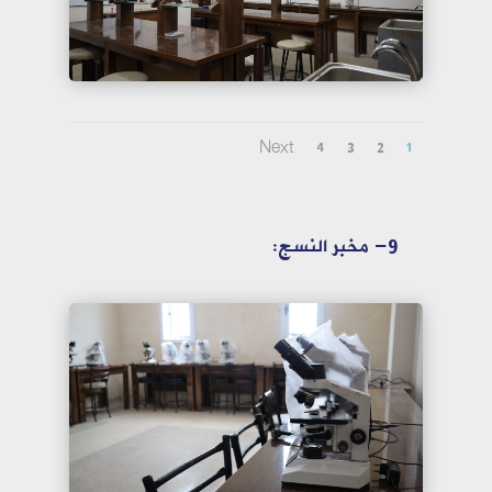
Next
4
3
2
1
9- مخبر النسج: