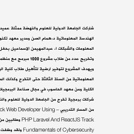
شاركت الجامعة الدولية للعلوم والنهضة ممثلة عميد
الهندسة المعلوماتية د.همام الصن ومدير معهد تكنو
المعلومات والشبكات ا. عبدالمهيمن الاسماعيل بحفل
وتخريج عدد من طلاب مشروع 1000 مبرمج
ويهدف المشروع لتوفير ارضية لتأهيل طلاب كلية ال
المعلوماتية من السنة الثالثة حتى التخرج وكذلك ال
الكلية ومن معهد الحاسوب في مجال صناعة البرمجيا
من المسار التدريبي – Web Developer Using
HP Laravel And ReactJS Track
Fundamentals of Cybersecurity