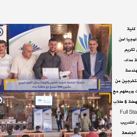
 كلية
لوجيا امن
 تكريم
 مع منظمة مداد.
هندسة
متخرجين من
ت وربطهم مع
شركات برمجية تخرج من الجامعة الدولية للعلوم والنهضة 6 طلاب
Full Stack 
P وطالبين من التدريب
 ولقد وظفت الجامعة