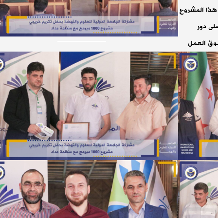
رجين من هذا المشروع
لى دور
وق العمل