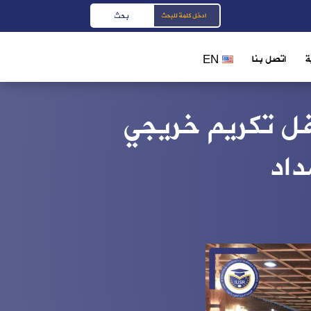
ة
اتصل بنا
EN
فل تكريم خريجي
اد