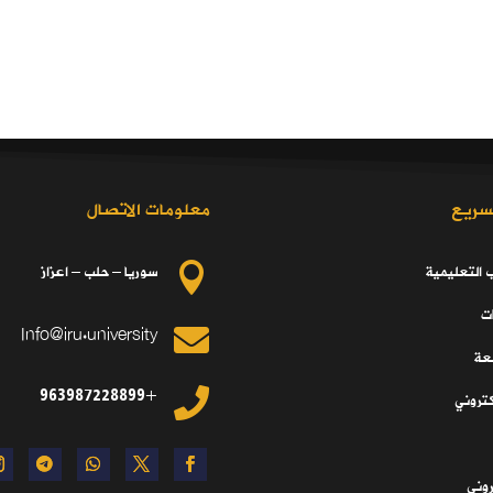
سريع
معلومات الاتصال
ب التعليمية
سوريا – حلب – اعزاز

ت
Info@iru.university

معة
+963987228899

كتروني
تروني