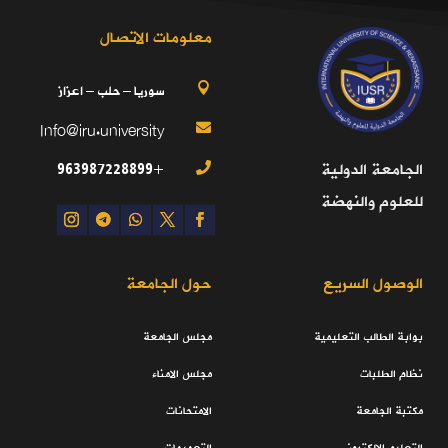
معلومات الاتصال
سوريا – حلب – اعزاز

Info@iru.university

+963987228899
الجامعة الدولية

للعلوم والنهضة
الوصول السريع
حول الجامعة
بوابة الطالب التعليمية
مجلس الجامعة
نظام الطلبات
مجلس الامناء
مكتبة الجامعة
الامتحانات
التعليم الالكتروني
التعميمات