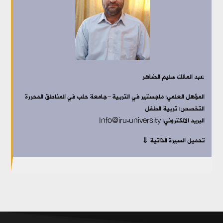
عبد المالك سليم الضاهر
المؤهل العلمي:
ماجستير في التربية-جامعة حلب في المناطق المحررة
التخصص:
تربية الطفل
البريد الالكتروني: Info@iru.university
تحميل السيرة الذاتية ⇓