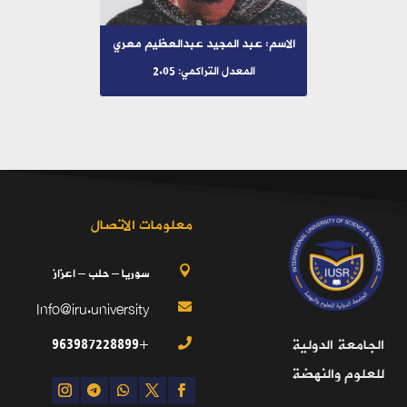
الاسم: عبد المجيد عبدالعظيم معري
المعدل التراكمي: 2.05
معلومات الاتصال
سوريا – حلب – اعزاز

Info@iru.university

+963987228899
الجامعة الدولية

للعلوم والنهضة