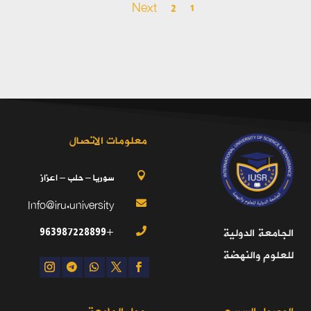
Next
2
1
معلومات الاتصال
سوريا – حلب – اعزاز

Info@iru.university

+963987228899
الجامعة الدولية

للعلوم والنهضة