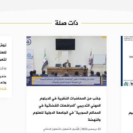
ذات صلة
توقي
للعل
لتعزي
19 أكتوبر,2023
ضمن إ
وقعت 
قراءة
جانب من المحاضرات النظرية في الدبلوم
المهني التدريبي “المرافعات القضائية في
يم
المحاكم السورية” في الجامعة الدولية للعلوم
والنهضة
23 ديسمبر,2023
|
الأخبار
,
التعاون
,
التعاون الداخلي