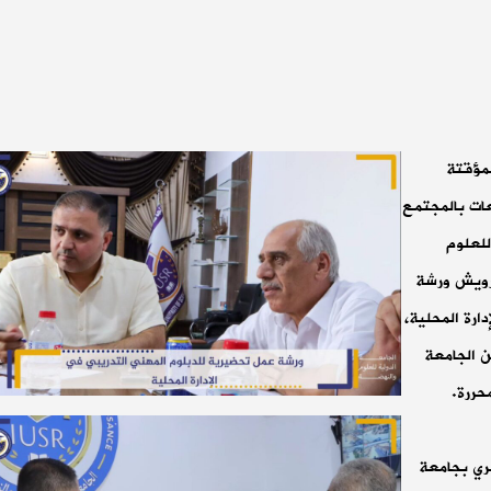
لمؤقتة
عات بالمجتمع
للعلوم
رويش ورشة
ارة المحلية،
ن الجامعة
حررة.
ري بجامعة