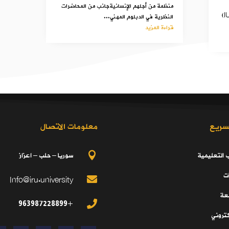
منظمة من أجلهم الإنسانيةجانب من المحاضرات
اعتماد الجامعة الدولية للعلوم والنهضة (IUSR)
النظرية في الدبلوم المهني...
قراءة المزيد
سريع
معلومات الاتصال
ب التعليمية
سوريا – حلب – اعزاز

ت
Info@iru.university

معة
+963987228899

كتروني