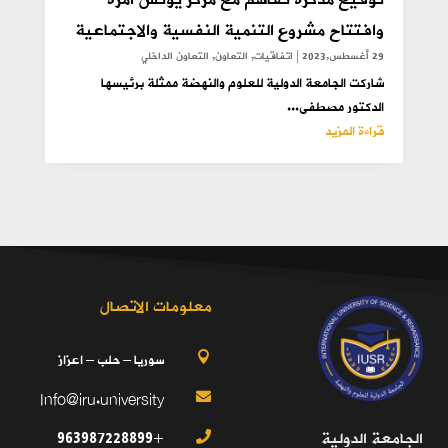
وافتتاح مشروع التنمية النفسية والاجتماعية
29 أغسطس,2023
|
اتفاقيات
,
التعاون
,
التعاون الداخلي
شاركت الجامعة الدولية للعلوم والنهضة ممثلة برئيسها
الدكتور مصطفى...
قراءة المزيد
معلومات الاتصال
سوريا – حلب – اعزاز

Info@iru.university

+963987228899
الجامعة الدولية
