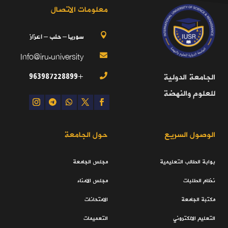
معلومات الاتصال
سوريا – حلب – اعزاز

Info@iru.university

+963987228899
الجامعة الدولية

للعلوم والنهضة
الوصول السريع
حول الجامعة
بوابة الطالب التعليمية
مجلس الجامعة
نظام الطلبات
مجلس الامناء
مكتبة الجامعة
الامتحانات
التعليم الالكتروني
التعميمات