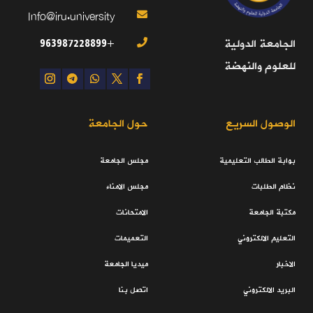
Info@iru.university

+963987228899
الجامعة الدولية

للعلوم والنهضة
الوصول السريع
حول الجامعة
بوابة الطالب التعليمية
مجلس الجامعة
نظام الطلبات
مجلس الامناء
مكتبة الجامعة
الامتحانات
التعليم الالكتروني
التعميمات
الاخبار
ميديا الجامعة
البريد الالكتروني
اتصل بنا