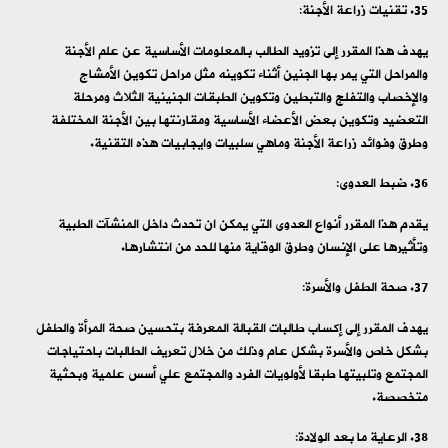
تقنيات زراعة الأجنة:
يهدف هذا المقرر إلى تزويد الطالب بالمعلومات الأساسية عن علم الأجنة
والمراحل التي يمر بها الجنين أثناء تكوينه مثل مراحل تكوين الأمشاج
والإخصاب والتفلج والتبطين وتكوين الطبقات الجنينية الثلاث ومرحلة
التعضيد وتكوين بعض الأعضاء الأساسية ومقارنتها بين الأجنة المختلفة
وطرق وفوائد زراعة الأجنة وماهي سلبيات وايجابيات هذه التقنية.
ضبط العدوى:
يقدم هذا المقرر أنواع العدوى التي يمكن ان تحدث داخل المنشآت الطبية
وتأثيرها على الإنسان وطرق الوقاية منها للحد من انتشارها.
صحة الطفل والأسرة:
يهدف المقرر إلى إكساب طالبات القبالة المعرفة بتحسين صحة المرأة والطفل
بشكل خاص والأسرة بشكل عام وذلك من خلال تعريف الطالبات باحتياجات
المجتمع وتلبيتها طبقا لأولويات الفرد والمجتمع علي أسس علمية وبحثية
متخصصة.
الرعاية ما بعد الولادة: