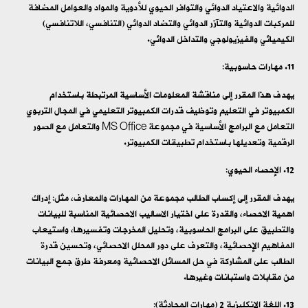
الدوائية والاعتياد الدوائي والتوافر الحيوي للأدوية والمواد والعوامل المضافة
للمركبات الدوائية والتآزر الدوائي والتضاد الدوائي (التنافسي، اللاتنافسي)
الكيميائي والفيزيولوجي والتداخل الدوائي.
مهارات حاسوبية:
يهدف هذا المقرر إلى مناقشة المعلومات الأساسية المرتبطة باستخدام
الكمبيوتر في التعليم وتوظيف قدرات الكمبيوتر التعليمي في المجال التربوي
التعامل مع البرامج الأساسية في مجموعة MS Office والتعامل مع الصور
الرقمية وتعديلها باستخدام تطبيقات الكمبيوتر.
الإحصاء الحيوي:
يهدف المقرر إلى إكساب الطالب مجموعة من المهارات والمعارف، مثل: إدراك
اهمية الاحصاء، والقدرة على اختيار الاساليب الاحصائية المناسبة للبيانات
والتطبيق على البرامج الحاسوبية، وتحليل المخرجات وتفسيرها، واستيعاب
المفاهيم الإحصائية، والتعرف على دور المحلل الاحصائي، وتحسين قدرة
الطالب على المشاركة في حل المسائل الاحصائية ومعرفة طرق جمع البيانات
من مقابلات واستبانات وغيرها.
اللغة الإنكليزية 2 (مهارات المحادثة):