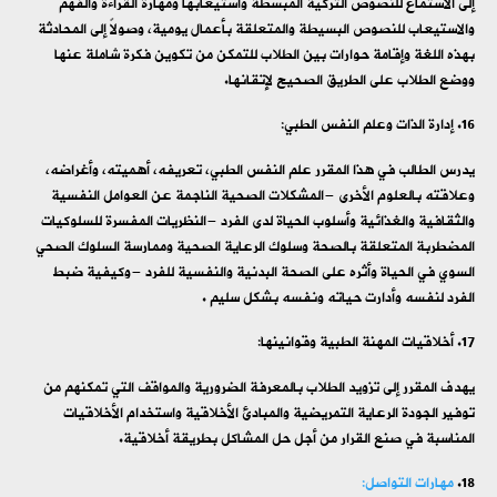
إلى الاستماع للنصوص التركية المبسطة واستيعابها ومهارة القراءة والفهم
والاستيعاب للنصوص البسيطة والمتعلقة بأعمال يومية، وصولاً إلى المحادثة
بهذه اللغة وإقامة حوارات بين الطلاب للتمكن من تكوين فكرة شاملة عنها
ووضع الطلاب على الطريق الصحيح لإتقانها.
إدارة الذات وعلم النفس الطبي:
يدرس الطالب في هذا المقرر علم النفس الطبي، تعريفه، أهميته، وأغراضه،
وعلاقته بالعلوم الأخرى -المشكلات الصحية الناجمة عن العوامل النفسية
والثقافية والغذائية وأسلوب الحياة لدى الفرد -النظريات المفسرة للسلوكيات
المضطربة المتعلقة بالصحة وسلوك الرعاية الصحية وممارسة السلوك الصحي
السوي في الحياة وأثره على الصحة البدنية والنفسية للفرد -وكيفية ضبط
الفرد لنفسه وأدارت حياته ونفسه بشكل سليم .
أخلاقيات المهنة الطبية وقوانينها:
يهدف المقرر إلى تزويد الطلاب بالمعرفة الضرورية والمواقف التي تمكنهم من
توفير الجودة الرعاية التمريضية والمبادئ الأخلاقية واستخدام الأخلاقيات
المناسبة في صنع القرار من أجل حل المشاكل بطريقة أخلاقية.
مهارات التواصل: