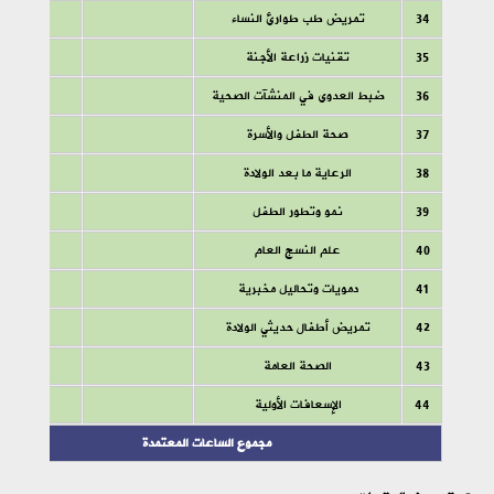
34
تمريض طب طوارئ النساء
35
تقنيات زراعة الأجنة
36
ضبط العدوى في المنشآت الصحية
37
صحة الطفل والأسرة
38
الرعاية ما بعد الولادة
39
نمو وتطور الطفل
40
علم النسج العام
41
دمويات وتحاليل مخبرية
42
تمريض أطفال حديثي الولادة
43
الصحة العامة
44
الإسعافات الأولية
مجموع الساعات المعتمدة