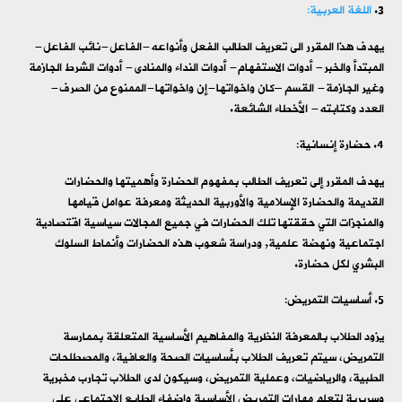
اللغة العربية:
يهدف هذا المقرر الى تعريف الطالب الفعل وأنواعه-الفاعل-نائب الفاعل-
المبتدأ والخبر- أدوات الاستفهام- أدوات النداء والمنادى- أدوات الشرط الجازمة
وغير الجازمة- القسم –كان واخواتها-إن واخواتها-الممنوع من الصرف-
العدد وكتابته- الأخطاء الشائعة.
حضارة إنسانية:
يهدف المقرر إلى تعريف الطالب بمفهوم الحضارة وأهميتها والحضارات
القديمة والحضارة الإسلامية والأوربية الحديثة ومعرفة عوامل قيامها
والمنجزات التي حققتها تلك الحضارات في جميع المجالات سياسية اقتصادية
اجتماعية ونهضة علمية, ودراسة شعوب هذه الحضارات وأنماط السلوك
البشري لكل حضارة.
أساسيات التمريض:
يزود الطلاب بالمعرفة النظرية والمفاهيم الأساسية المتعلقة بممارسة
التمريض، سيتم تعريف الطلاب بأساسيات الصحة والعافية، والمصطلحات
الطبية، والرياضيات، وعملية التمريض، وسيكون لدى الطلاب تجارب مخبرية
وسريرية لتعلم مهارات التمريض الأساسية وإضفاء الطابع الاجتماعي على