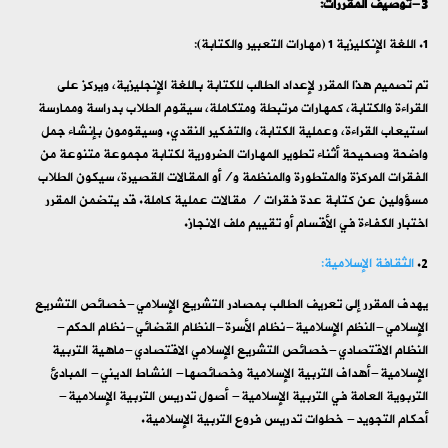
3-توصيف المقررات:
اللغة الإنكليزية 1 (مهارات التعبير والكتابة):
تم تصميم هذا المقرر لإعداد الطالب للكتابة باللغة الإنجليزية، ويركز على
القراءة والكتابة، كمهارات مرتبطة ومتكاملة، سيقوم الطلاب بدراسة وممارسة
استيعاب القراءة، وعملية الكتابة، والتفكير النقدي. وسيقومون بإنشاء جمل
واضحة وصحيحة أثناء تطوير المهارات الضرورية لكتابة مجموعة متنوعة من
الفقرات المركزة والمتطورة والمنظمة و/أو المقالات القصيرة، سيكون الطلاب
مسؤولين عن كتابة عدة فقرات / مقالات عملية كاملة. قد يتضمن المقرر
اختبار الكفاءة في الأقسام أو تقييم ملف الانجاز.
الثقافة الإسلامية:
يهدف المقرر إلى تعريف الطالب بمصادر التشريع الإسلامي-خصائص التشريع
الإسلامي-النظم الإسلامية-نظام الأسرة-النظام القضائي-نظام الحكم-
النظام الاقتصادي-خصائص التشريع الإسلامي الاقتصادي-ماهية التربية
الإسلامية-أهداف التربية الإسلامية وخصائصها- النشاط الديني- المبادئ
التربوية العامة في التربية الإسلامية- أصول تدريس التربية الإسلامية-
أحكام التجويد- خطوات تدريس فروع التربية الإسلامية.