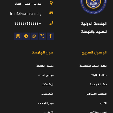
سوريا – حلب – اعزاز

Info@iru.university

+963987228899
الجامعة الدولية

للعلوم والنهضة
الوصول السريع
حول الجامعة
بوابة الطالب التعليمية
مجلس الجامعة
نظام الطلبات
مجلس الامناء
مكتبة الجامعة
الامتحانات
التعليم الالكتروني
التعميمات
الاخبار
ميديا الجامعة
البريد الالكتروني
اتصل بنا