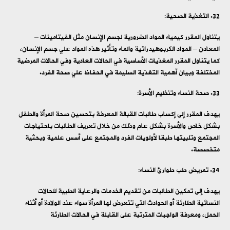
التغذية الصحية:
يتناول المقرر كيمياء المواد الضرورية لجسم الإنسان مثل الفيتامينات –
المعادن – المواد الكربوهيدراتية والماء وتأثير هذه المواد علي جسم الإنسان،
كما يتناول المقرر المغذيات الأساسية في الحالات العادية وفي الحالات المرضية
المختلفة وبيان أهمية التغذية السليمة في الحفاظ علي صحة الفرد.
صحة النساء وتنظيم الأسرة:
يهدف المقرر إلى إكساب طالبات القبالة المعرفة بتحسين صحة المرأة والطفل
بشكل خاص والأسرة بشكل عام وذلك من خلال تعريف الطالبات باحتياجات
المجتمع وتلبيتها طبقا لأولويات الفرد والمجتمع على أسس علمية وبحثية
متخصصة.
تمريض طب طوارئ النساء:
يهدف إلى تمكين الطالبات من تقديم الخدمات والرعاية الطبية للحالات
النسائية الطارئة أو الحوادث التي تتعرض لها المرأة سواء عند الولادة أو أثناء
الحمل، ومعرفة الواجبات المترتبة على القابلة في الحالات الطارئة