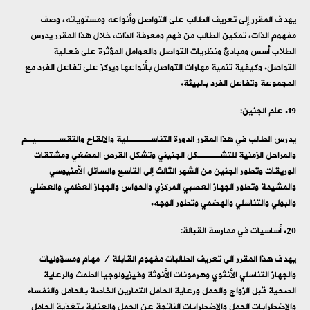
يهدف المقرر إلى تعريف الطالب على التواصل وأنواعه ومستوياته، وصف
مفهوم الذات، تمكين الطالب من فهم ومعرفة الذات، خلال هذا المقرر يدرس
الطلاب أسس ومبادئ ونظريات التواصل والعوامل المؤثرة على فعالية
التواصل. وكيفية تنمية مهارات التواصل بأنواعها ويركز على تفاعل الفرد مع
المجموعة وتفاعل الفرد بالبيئة.
علم الجنين:
يدرس الطالب في هذا المقرر الدورة التناســــلية والالقاح والتقســــيـم
والمراحل الزمنية للتشــــكل الجنيني وتشكل القرص المضغي ومشتقات
الوريقات وتطور الجنين من الشهر الثالث إلى التاسع والسائل الأمنيوسي
والمشيمة وتطور الجهاز العصبي المركزي والحواس والجهاز العظمي والعضلي
والبولي والتناسلي والهضمي وتطور الوجه.
أساسيات في ممارسة القبالة:
يهدف هذا المقرر الى تعريف الطالبات مفهوم القابلة / مهام ومسؤوليات
والجهاز التناسلي الأنثوي وهرمونات الأنوثة وفيزيولوجيا الطمث والرعاية
الصحية قبل الزواج والحمل ورعاية الحامل التمارين الخاصة بالحامل والنفساء
والاضطرابات الحمل والاضطرابات الناتجة عن الحمل والعناية بتغذية الحامل