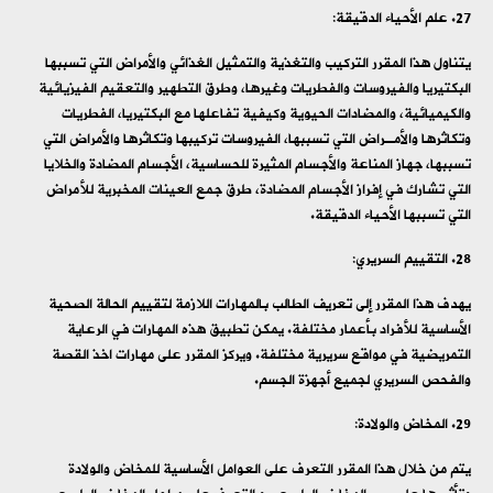
علم الأحياء الدقيقة:
يتناول هذا المقرر التركيب والتغذية والتمثيل الغذائي والأمراض التي تسببها
البكتيريا والفيروسات والفطريات وغيرها، وطرق التطهير والتعقيم الفيزيائية
والكيميائية، والمضادات الحيوية وكيفية تفاعلها مع البكتيريا، الفطريات
وتكاثرها والأمـراض التي تسببها، الفيروسات تركيبها وتكاثرها والأمراض التي
تسببها، جهاز المناعة والأجسام المثيرة للحساسية، الأجسام المضادة والخلايا
التي تشارك في إفراز الأجسام المضادة، طرق جمع العينات المخبرية للأمراض
التي تسببها الأحياء الدقيقة.
التقييم السريري:
يهدف هذا المقرر إلى تعريف الطالب بالمهارات اللازمة لتقييم الحالة الصحية
الأساسية للأفراد بأعمار مختلفة. يمكن تطبيق هذه المهارات في الرعاية
التمريضية في مواقع سريرية مختلفة. ويركز المقرر على مهارات اخذ القصة
والفحص السريري لجميع أجهزة الجسم.
المخاض والولادة:
يتم من خلال هذا المقرر التعرف على العوامل الأساسية للمخاض والولادة