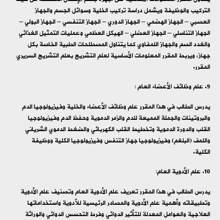
التركيب والوظيفة ويشمل دراسة تركيب الخلية وسوائل الجسم والجهاز
العصبي – الجهاز الهضمي – الجهاز الدوري – الجهاز التنفسي – الجهاز البولي –
الجهاز التناسلي – الجهاز العضلي – الهيكل العظمي وعمليات التمثيل الغذائي
والغدد الصم والجهاز اللمفاوي كما يتناول المصطلحات الطبية الخاصة بكل
جهاز، ويربط المقرر المعلومات الأساسية لعلم التشريح بعلم التشريح السريري
المقرر.
علم وظائف الأعضاء العام :
يدرس الطالب في هذا المقرر علم وظائف الأعضاء والخلية وفيزيولوجيا الدم
والبروتينات والجملة المميعة للدم والزمر الدموية وحفظ الدم وفيزيولوجيا
القلب والدورة الدموية وتخطيط القلب الكهربائي والضغط الدموي الشرياني
واللمف (البلغم) وفيزيولوجيا جهاز التنفس وفيزيولوجيا الكلية ووظيفة
الكلية.
علم الأدوية العام:
يدرس الطالب في هذا المقرر تعريف علم الأدوية العام وتصنيف علم الأدوية
وتطبيقاته وأهمية علم الأدوية والمصادر الرئيسية للأدوية واستخداماتها
العلاجية والعوامل المعدلة للتأثير الدوائي وفرط التحسس الدوائي والوراثة