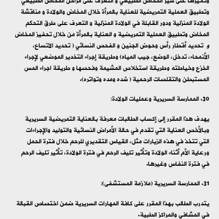
وتأثيرها على سير المخاض الطبيعي و التعرف على مراحل المخاض الطبيعي
وتطبيق العملية التمريضية للعناية بالمرأة خلال المخاض والولادة و مناقشة
الولادة المنزلية ودور القابلة في الولادة المنزلية و التعرف على طرق التحكم
المخاض وتطبيق العملية التمريضية و العناية بالمرأة من خلال تحفيز المخاض
و
تحديد أقطار رأس وحوض الجنين و الفحص النسائي ( تحديد الاتساع،
الأنمحاء، تدخل، الوضع، جيب المياه) وطريقة إجراء التخدير الموضعي لإجراء
الخزع وخياطته وطريقة استخلاص المشيمة وفحصها و طريقة اجراء المس
المستبطن والتقلصات الرحمية ( شده ومده وتواتره).
الممارسة السريرية وعمليات الولادة:
يهدف هذا المقرر إلى إكساب الطالبات معرفة بالعناية التمريضية السريرية
وبالأخص العناية التي تقدم في حالة الأمراض النسائية والتوليد والإجراءات
التي تتخذ في هذه الزيارات مثل، القياس التقديري للرحم خلال فترة الحمل
ورعاية الأم أثناء الولادة وتأثير تليف الرحم في فترة الولادة، تأثير تليف الرحم
في فترة النفاس وغيرها.
الممارسة السريرية (ملازمة المستشفى):
يتدرب الطالب بهذا المقرر على كافة المهارات السريرية ضمن اختصاص القبالة
في المشافي والمراكز الطبية.