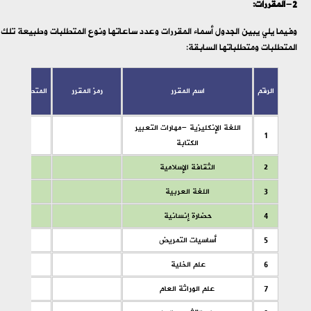
2-المقررات:
وفيما يلي يبين الجدول أسماء المقررات وعدد ساعاتها ونوع المتطلبات وطبيعة تلك
المتطلبات ومتطلباتها السابقة:
الرقم
اسم المقرر
رمز المقرر
المتطلبات السا
اللغة الإنكليزية -مهارات التعبير
1
الكتابة
2
الثقافة الإسلامية
3
اللغة العربية
4
حضارة إنسانية
5
أساسيات التمريض
6
علم الخلية
7
علم الوراثة العام