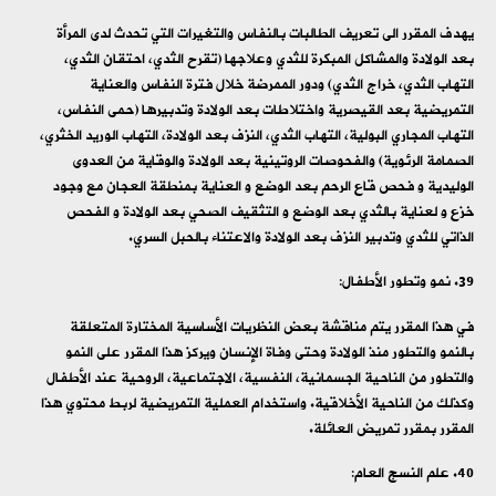
يهدف المقرر الى تعريف الطالبات بالنفاس والتغيرات التي تحدث لدى المرأة
بعد الولادة والمشاكل المبكرة للثدي وعلاجها (تقرح الثدي، احتقان الثدي،
التهاب الثدي، خراج الثدي) ودور الممرضة خلال فترة النفاس والعناية
التمريضية بعد القيصرية واختلاطات بعد الولادة وتدبيرها (حمى النفاس،
التهاب المجاري البولية، التهاب الثدي، النزف بعد الولادة، التهاب الوريد الخثري،
الصمامة الرئوية) والفحوصات الروتينية بعد الولادة والوقاية من العدوى
الوليدية و فحص قاع الرحم بعد الوضع و العناية بمنطقة العجان مع وجود
خزع و لعناية بالثدي بعد الوضع و التثقيف الصحي بعد الولادة و الفحص
الذاتي للثدي وتدبير النزف بعد الولادة والاعتناء بالحبل السري.
نمو وتطور الأطفال:
في هذا المقرر يتم مناقشة بعض النظريات الأساسية المختارة المتعلقة
بالنمو والتطور منذ الولادة وحتى وفاة الإنسان ويركز هذا المقرر على النمو
والتطور من الناحية الجسمانية، النفسية، الاجتماعية، الروحية عند الأطفال
وكذلك من الناحية الأخلاقية. واستخدام العملية التمريضية لربط محتوي هذا
المقرر بمقرر تمريض العائلة.
علم النسج العام: