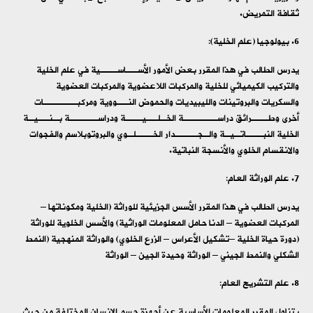
ثقافة التمريض.
بيولوجيا (علم الخلية):
يدرس الطالب في هذا المقرر بعض الأمور الأســاســـية في علم الخلية
والتركيب الكيميائي للخلية والمركبات اللاعضوية والمركبات العضوية
والسكريات والبروتينات والليبيديات والحموض النــووية ومركبــــــات
أخرى وطـــرائق دراســــــة الخـلــيـــة ودراســـــة بـنــيـة
الخلية النبـــاتـيـة والـجــــدار الخـــلـوي والبروتوبلاسم والفجوات
والانقسام الخلوي والأنسجة النباتية.
علم الوراثة العام:
يدرس الطالب في هذا المقرر الأسس الجزيئية للوراثة (الخلية ومكوناتها –
المركبات العضوية – الدنا حامل المعلومات الوراثية) والأسس الخلوية للوراثة
(دورة حياة الخلية –تشكيل الأعراس – الزرع الخلوي) والوراثة المنهجية (النمط
الشكلي والنمط الجيني – الوراثة وحيدة الجين – الوراثة
علم التشريح العام:
يتناول المقرر المعلومات الأساسية عن أجهزة جسم الإنسان المختلفة من حيث