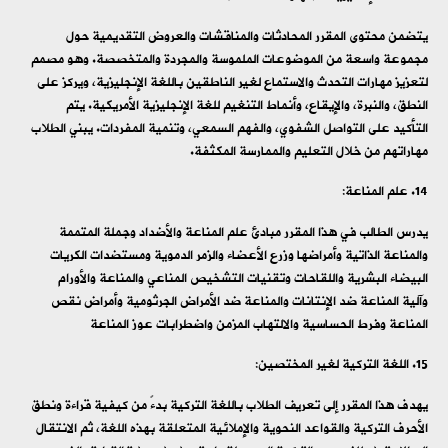
يتضمن محتوى المقرر المحادثات والمناقشات والعروض التقديمية حول
مجموعة واسعة من الموضوعات الملموسة والمجردة والمتخصصة. وهو مصمم
لتعزيز مهارات التحدث والاستماع لغير الناطقين باللغة الإنجليزية، ويركز على
النطق، والنبرة، والإيقاع، وأنماط التنغيم للغة الإنجليزية الأمريكية. يتم
التأكيد على التواصل الشفوي، والفهم السمعي، وتنمية المفردات. يبني الطلاب
مهاراتهم من خلال التعليم والممارسة المكثفة.
علم المناعة:
يدرس الطالب في هذا المقرر مبادئ علم المناعة والأضداد وجملة المتممة
والمناعة الذاتية وأمراضها وزرع الأعضاء والزمر الدموية ومستضدات الكريات
البيضاء البشرية واللقاحات وتقنيات التشخيص المناعي والمناعة والأورام
وآلية المناعة ضد الإنتانات والمناعة ضد الأمراض الجرثومية وأمراض نقص
المناعة وفرط الحساسية والالتهاب المزمن واضطرابات عوز المناعة
اللغة التركية لغير المختصين:
يهدف هذا المقرر إلى تعريف الطلاب باللغة التركية بدءً من كيفية قراءة ونطق
الأحرف التركية والقواعد النحوية والإملائية المتعلقة بهذه اللغة، ثم الانتقال