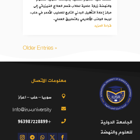
والنهضة زيارة علمية لطلاب قسم العلاج الفيزيائي إلى
مركز إعادة التأهيل البدني التابع للصليب الأحمر في حلب،
لربط الجانب الأكاديمي بالتطبيق العملي.
قراءة المزيد
« Older Entries
معلومات الاتصال
سوريا – حلب – اعزاز

Info@iru.university

+963987228899
الجامعة الدولية

للعلوم والنهضة