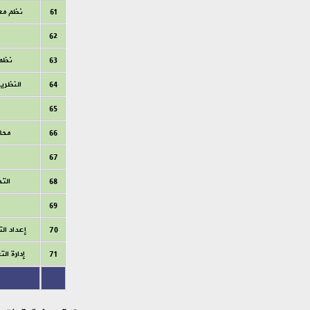
61
نظم معل
62
63
نظم 
64
النظريا
65
66
محا
67
68
التح
69
70
إعداد ال
71
إدارة ال