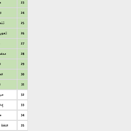
23
م
24
ا
25
تنمي
26
تعويض
27
ن
28
محاس
29
ا
30
ال
31
ا
32
مبا
33
إدا
34
م
35
اللغة 