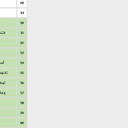
48
49
50
51
التنم
52
53
54
أسس
55
تكنولو
56
توظي
57
إدار
58
59
60