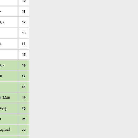
10
11
م
12
مباد
13
14
ا
15
16
مبا
17
ال
18
19
اللغة ا
20
إدار
21
ا
22
أساسيات