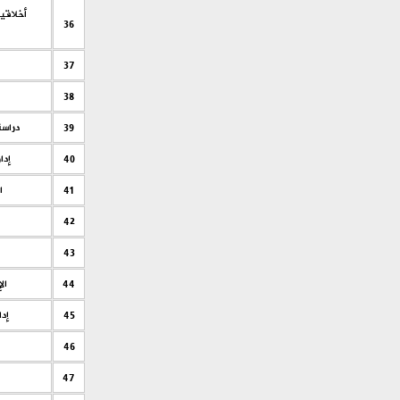
أخلاقيا
36
37
38
39
دراسة
40
إدا
41
ا
42
43
44
ال
45
إدا
46
47