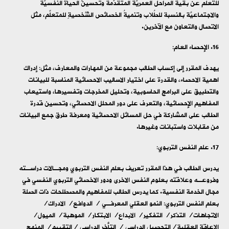
للتعلُّم عن بقية المراحل العمريَّة المتقدِّمة وتحسينُ الحياة النفسيَّة
والاجتماعيَّة بالنسبة للطُلاب وتنميةُ الخصائص الشَّخصيةِ للمتعلِّم، مثل
الاتصال والتعاون مع الآخرين.
الإحصاء العام:
يهدف المقرر إلى إكساب الطالب مجموعة من المهارات والمعارف، مثل: إدراك
اهمية الاحصاء، والقدرة على اختيار الاساليب الاحصائية المناسبة للبيانات
والتطبيق على البرامج الحاسوبية، وتحليل المخرجات وتفسيرها، واستيعاب
المفاهيم الإحصائية، والتعرف على دور المحلل الاحصائي، وتحسين قدرة
الطالب على المشاركة في حل المسائل الاحصائية ومعرفة طرق جمع البيانات
من مقابلات واستبانات وغيرها.
علم النفس التربوي:
يدرس الطالب في هذا المقرر تعريف بعلم النفس التربوي ومجـالات دراسـته
وفروعـه وعلاقته بعلوم النفس الاخرى ودور الاخصائي التربوي النفسي في
مجال الخدمة النفسية. كما يدرس الطالب للمفاهيم والمصطلحات ذات الصلة
بعلم النفس التربوي: النمو العقلي المعرفـي / الدوافع/ الادراك/
الاتجاهات/ التذكر/ التفكير/ الابداع/ الابتكار/ الموهبة/ الميول/
الاعاقة العقلية/التحصيل الدراسي / التأخر الدراسي /التقييم/ المنهج