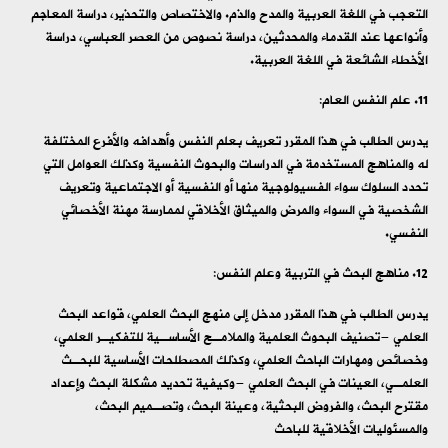
التعجب في اللغة العربية والمدح والذم. والاختصاص والتحذير، دراسة المعاجم
وأنواعها عند القدماء والمحدثين، دراسة نصوص من العصر العباسي، دراسة
الأخطاء الشائعة في اللغة العربية.
علم النفس العام:
يدرس الطالب في هذا المقرر تعريف بعلم النفس وأهدافه والأفرع المختلفة
له والمناهج المستخدمة في الدراسات والبحوث النفسية وكذلك العوامل التي
تحدد السلوك سواء الفسيولوجية منها أو النفسية أو الاجتماعية وتعريف
الشخصية في السواء والمرض والميثاق الأخلاقي لممارسة مهنة الأخصائي
النفسي.
مناهج البحث في التربية وعلم النفس:
يدرس الطالب في هذا المقرر مدخل إلى منهج البحث العلمي، قواعد البحث
العلمي -تصنيف البحوث العلمية والملامـح الأساسـية للتفكيـر العلمي،
وخصائص ومهارات الباحث العلمي، وكذلك المصطلحات الأساسية للبحـث
العلمـي، العينات في البحث العلمي -وكيفية تحديد مشكلة البحث وإعداد
مقترح البحث، والفروض البحثية، وعينة البحث، وتصـميم البحث،
والمسئوليات الأخلاقية للباحث