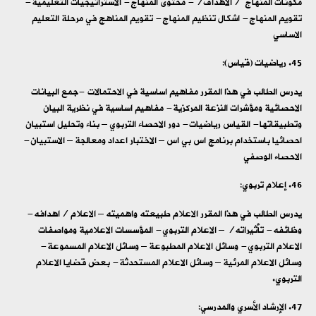
مكونات المنهاج /الاهداف/- محتوى المنهاج- الاستراتيجيات التعليمية-
تقويم المنهاج- اشكال تنظيم المنهاج- تقويم المناهج في مرحلة التعليم
الاساسي
رياضيات (قياس):
يدرس الطالب في هذا المقرر مفاهيم اساسية في الاحتمالات -جمع البيانات
الاحصائية ومؤشرات النزعة المركزية- مفاهيم اساسية في نظرية البيان
وتطبيقاتها- القياس رياضيات- دور الاحصاء التربوي – بناء وتحليل استبيان
احصائيا باستخدام برنامج اس بي اس – الاختبار اعداد ومعالجة – الاستبيان-
الاحصاء الوصفي
إعلام تربوي:
يدرس الطالب في هذا المقرر الاعلام طبيعته واهميته – الاعلام /اهدافه-
وظائفه- تأثيراته/ – الاعلام التربوي- المؤسسات الاعلامية ومواصفات
الاعلام التربوي- وسائل الاعلام المطبوعة – وسائل الاعلام المسموعة-
وسائل الاعلام المرئية – وسائل الاعلام المستحدثة- بعض قضايا الاعلام
التربوي.
الإرشاد الأسري والمدرسي: