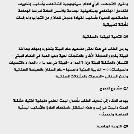
والقيم، الاتجاهات، الرأي العام، سيكولوجية الشائعات. وأساليب ونظريات
التفاعل الاجتماعي وديناميكية الجماعة والأسس العامة لدراسة الجماعة
وخصائصها المميزة وأساليب القيادة وعرض لنماذج من التجارب والدراسات
كأمثلة تطبيقية.
التربية البيئية والسكانية:
يدرس الطالب في هذا المقرر مفاهيم علم البيئة وتطوره ومجاله وعلاقة
البيئة بفروع المعرفة الأخرى والمكونات الحية وغير الحية في النظام البيئي –
الانسان والمشكلة البيئة وإدارة الموارد –البيئة في سوريا <<الموارد والتحديات
والسياسات>>- التربية البيئية واسسها –علم السكان والسياسة السكانية
والفكر السكاني –النظريات والمشكلات السكانية.
مشروع التخرج:
يهدف المقرر إلى تعريف الطالب بأصول البحث العلمي وكيفية اختيار مشكلة
البحث والبحث في إحدى هذه المشاكل واستخدام الطرق والأساليب البحثية
المناسبة والحديثة.
التربية الرياضية: