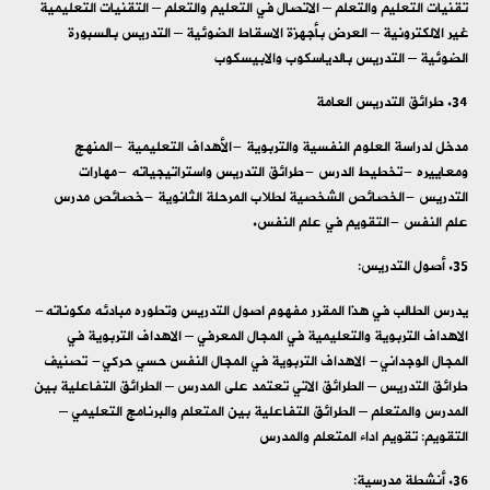
تقنيات التعليم والتعلم – الاتصال في التعليم والتعلم – التقنيات التعليمية
غير الالكترونية – العرض بأجهزة الاسقاط الضوئية – التدريس بالسبورة
الضوئية – التدريس بالدياسكوب والابيسكوب
طرائق التدريس العامة
مدخل لدراسة العلوم النفسية والتربوية -الأهداف التعليمية -المنهج
ومعاييره -تخطيط الدرس -طرائق التدريس واستراتيجياته -مهارات
التدريس -الخصائص الشخصية لطلاب المرحلة الثانوية -خصائص مدرس
علم النفس -التقويم في علم النفس.
أصول التدريس:
يدرس الطالب في هذا المقرر مفهوم اصول التدريس وتطوره مبادئه مكوناته-
الاهداف التربوية والتعليمية في المجال المعرفي – الاهداف التربوية في
المجال الوجداني- الاهداف التربوية في المجال النفس حسي حركي- تصنيف
طرائق التدريس – الطرائق الاتي تعتمد على المدرس – الطرائق التفاعلية بين
المدرس والمتعلم – الطرائق التفاعلية بين المتعلم والبرنامج التعليمي –
التقويم: تقويم اداء المتعلم والمدرس
أنشطة مدرسية: