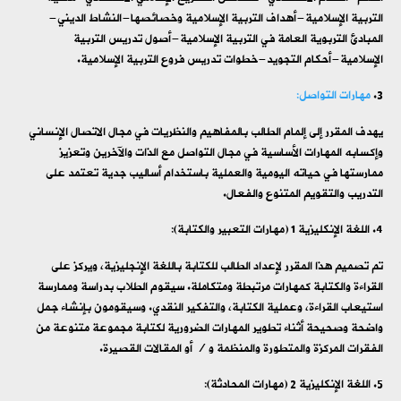
التربية الإسلامية-أهداف التربية الإسلامية وخصائصها-النشاط الديني-
المبادئ التربوية العامة في التربية الإسلامية-أصول تدريس التربية
الإسلامية-أحكام التجويد-خطوات تدريس فروع التربية الإسلامية.
مهارات التواصل:
يهدف المقرر إلى إلمام الطالب بالمفاهيم والنظريات في مجال الاتصال الإنساني
وإكسابه المهارات الأساسية في مجال التواصل مع الذات والآخرين وتعزيز
ممارستها في حياته اليومية والعملية باستخدام أساليب جدية تعتمد على
التدريب والتقويم المتنوع والفعال.
اللغة الإنكليزية 1 (مهارات التعبير والكتابة):
تم تصميم هذا المقرر لإعداد الطالب للكتابة باللغة الإنجليزية، ويركز على
القراءة والكتابة كمهارات مرتبطة ومتكاملة. سيقوم الطلاب بدراسة وممارسة
استيعاب القراءة، وعملية الكتابة، والتفكير النقدي. وسيقومون بإنشاء جمل
واضحة وصحيحة أثناء تطوير المهارات الضرورية لكتابة مجموعة متنوعة من
الفقرات المركزة والمتطورة والمنظمة و / أو المقالات القصيرة.
اللغة الإنكليزية 2 (مهارات المحادثة):