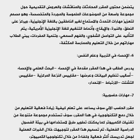
يتضمن محتوى المقرر المحادثات والمناقشات والعروض التقديمية حول
مجموعة واسعة من الموضوعات الملموسة والمجردة والمتخصصة. وهو مصمم
لتعزيز مهارات التحدث والاستماع لغير الناطقين باللغة الإنجليزية، ويركز على
النطق، والنبرة، والإيقاع، وأنماط التنغيم للغة الإنجليزية الأمريكية. يتم
التأكيد على التواصل الشفوي، والفهم السمعي، وتنمية المفردات. يبني الطلاب
مهاراتهم من خلال التعليم والممارسة المكثفة.
الإحصاء في التربية وعلم النفس:
يدرس الطالب في هذا المقرر مقدمة في الإحصاء -البحث العلمي والإحصاء
-أساليب تنظيم البيانات وعرضها -مقاييس النزعة المركزية -مقاييس
التشتت –الارتباط -الانحدار.
مهارات حاسوبية:
مقرر الحاسب الالي سوف يساعد على تعلم كيفية زيادة فعالية التعليم من
خلال دمج التكنولوجيا. في هذا المقرر، سوف تستخدم مجموعة متنوعة من
تقنيات الكمبيوتر كما يمكنك تطوير طرق لاستخدامها في بيئة الفصول
الدراسية الفعلية. تم تصميم هذا المقرر لتوجيهك خلال الخبرات العملية
لجعل تدريسك أكثر فعالية وكفاءة من خلال تكنولوجيا الكمبيوتر.