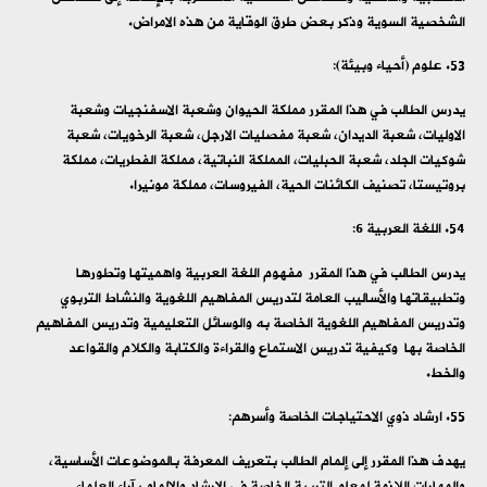
الشخصية السوية وذكر بعض طرق الوقاية من هذه الامراض.
علوم (أحياء وبيئة):
يدرس الطالب في هذا المقرر مملكة الحيوان وشعبة الاسفنجيات وشعبة
الاوليات، شعبة الديدان، شعبة مفصليات الارجل، شعبة الرخويات، شعبة
شوكيات الجلد، شعبة الحبليات، المملكة النباتية، مملكة الفطريات، مملكة
بروتيستا، تصنيف الكائنات الحية، الفيروسات، مملكة مونيرا.
اللغة العربية 6:
يدرس الطالب في هذا المقرر مفهوم اللغة العربية واهميتها وتطورها
وتطبيقاتها والأساليب العامة لتدريس المفاهيم اللغوية والنشاط التربوي
وتدريس المفاهيم اللغوية الخاصة به والوسائل التعليمية وتدريس المفاهيم
الخاصة بها وكيفية تدريس الاستماع والقراءة والكتابة والكلام والقواعد
والخط.
ارشاد ذوي الاحتياجات الخاصة وأسرهم:
يهدف هذا المقرر إلى إلمام الطالب بتعريف المعرفة بالموضوعات الأساسية،
والمهارات اللازمة لمعلم التربية الخاصة في الإرشاد والإلمام بآراء العلماء