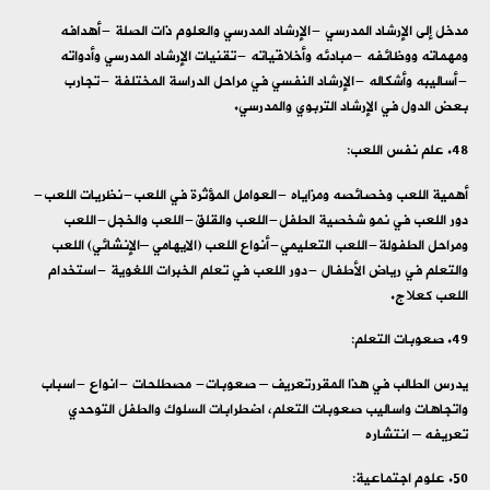
مدخل إلى الإرشاد المدرسي -الإرشاد المدرسي والعلوم ذات الصلة -أهدافه
ومهماته ووظائفه -مبادئه وأخلاقياته -تقنيات الإرشاد المدرسي وأدواته
-أساليبه وأشكاله -الإرشاد النفسي في مراحل الدراسة المختلفة -تجارب
بعض الدول في الإرشاد التربوي والمدرسي.
علم نفس اللعب:
أهمية اللعب وخصائصه ومزاياه -العوامل المؤثرة في اللعب-نظريات اللعب-
دور اللعب في نمو شخصية الطفل-اللعب والقلق-اللعب والخجل-اللعب
ومراحل الطفولة-اللعب التعليمي-أنواع اللعب (الايهامي –الإنشائي) اللعب
والتعلم في رياض الأطفال -دور اللعب في تعلم الخبرات اللغوية -استخدام
اللعب كعلاج.
صعوبات التعلم:
يدرس الطالب في هذا المقررتعريف – صعوبات- مصطلحات -انواع -اسباب
واتجاهات واساليب صعوبات التعلم، اضطرابات السلوك والطفل التوحدي
تعريفه – انتشاره
علوم اجتماعية: