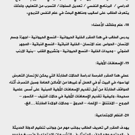
الدراسي / البرنامج النفسي /تعديل السلوك/التسرب من التعليم. وكذلك
يتعرف الطالب على اساليب ومناهج البحث في علم النفس التربوي.
علم وظائف الأعضاء:
يدرس الطالب في هذا المقرر الخلية الحيوانية-النسج الحيوانية-اجهزة جسم
الانسان-الحواس عند الانسان-الخلية النباتية-النسج النباتية-المجهر
الضوئي -وحيدات الخلية-النسج الحيوانية-وتشريح القلب -بنية الارنب
الإسعافات الأولية:
عطي هذا المقرر الفرصة لدراسة الحالات الطارئة التي يمكن للإنسان التعرض
لها سواء في البيت أو في العمل أو غيرها من الأماكن العامة وسبل التصرف أثناء
المواقف الطارئة من أجل تقديم الإسعافات الأولية المبنية على أسس علمية
صحيحة، وكيفية تقديم الإسعافات الأولية في حالات النزيف – الكسور –
الجروح – الاختناق – الإغماء – الحروق – وحالات الولادة الطارئة…الخ.
النظم الاجتماعية:
يهدف المقرر الى تعريف الطالب بجانب مهم من جوانب تنظيم الدولة الحديثة
في المجتمع وهو الجانب المتمثل في التشريعات الاجتماعية وترسيخ مفهوم