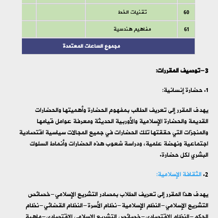
60
تقنيات الخط
61
مفاهيم هندسية
مجموع الساعات المعتمدة
3-توصيف المقررات:
حضارة إنسانية:
يهدف المقرر إلى تعريف الطالب بمفهوم الحضارة وأهميتها والحضارات
القديمة والحضارة الإسلامية والأوربية الحديثة ومعرفة عوامل قيامها
والمنجزات التي حققتها تلك الحضارات في جميع المجالات سياسية اقتصادية
اجتماعية ونهضة علمية، ودراسة شعوب هذه الحضارات وأنماط السلوك
البشري لكل حضارة.
الثقافة الإسلامية:
يهدف هذا المقرر إلى تعريف الطلاب بمصادر التشريع الإسلامي-خصائص
التشريع الإسلامي-النظم الإسلامية-نظام الأسرة-النظام القضائي-نظام
الحكم-النظام الاقتصادي-خصائص التشريع الإسلامي الاقتصادي-ماهية