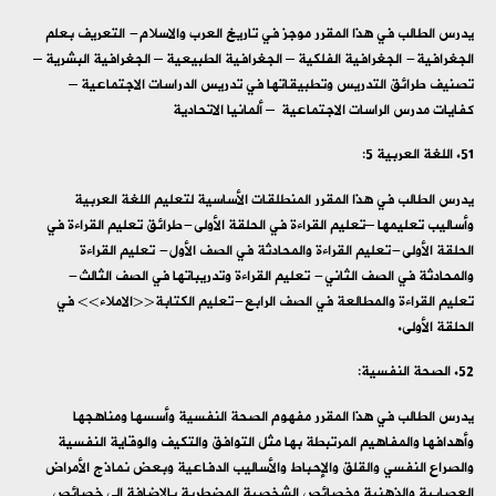
يدرس الطالب في هذا المقرر موجز في تاريخ العرب والاسلام- التعريف بعلم
الجغرافية- الجغرافية الفلكية – الجغرافية الطبيعية – الجغرافية البشرية –
تصنيف طرائق التدريس وتطبيقاتها في تدريس الدراسات الاجتماعية –
كفايات مدرس الراسات الاجتماعية – ألمانيا الاتحادية
اللغة العربية 5:
يدرس الطالب في هذا المقرر المنطلقات الأساسية لتعليم اللغة العربية
وأساليب تعليمها –تعليم القراءة في الحلقة الأولى-طرائق تعليم القراءة في
الحلقة الأولى-تعليم القراءة والمحادثة في الصف الأول- تعليم القراءة
والمحادثة في الصف الثاني- تعليم القراءة وتدريباتها في الصف الثالث-
تعليم القراءة والمطالعة في الصف الرابع-تعليم الكتابة<<الاملاء>> في
الحلقة الأولى.
الصحة النفسية:
يدرس الطالب في هذا المقرر مفهوم الصحة النفسية وأسسها ومناهجها
وأهدافها والمفاهيم المرتبطة بها مثل التوافق والتكيف والوقاية النفسية
والصراع النفسي والقلق والإحباط والأساليب الدفاعية وبعض نماذج الأمراض
العصابية والذهنية وخصائص الشخصية المضطربة بالإضافة إلى خصائص