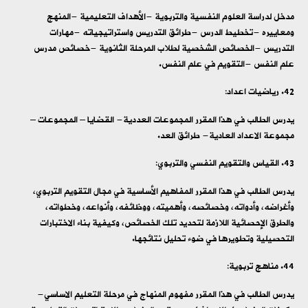
مدخل لدراسة العلوم النفسية والتربوية -الأهداف التعليمية -المنهج
ومعاييره -تخطيط الدرس -طرائق التدريس واستراتيجياته -مهارات
التدريس -الخصائص الشخصية لطلاب المرحلة الثانوية -خصائص مدرس
علم النفس -التقويم في علم النفس.
رياضيات اعداد:
يدرس الطالب في هذا المقرر المجموعات العددية- القضايا – المجموعات –
مجموعة الاعداد العادية- طرائق العد.
القياس والتقويم النفسي والتربوي:
يدرس الطالب في هذا المقرر المفاهيم الأساسية في مجال التقويم التربوي،
وأغراضه، وأدواته، وخصائصه، وأهميته، ووظائفه، وأنواعه، وخطواته،
والطرق الإحصائية اللازمة لتحديد تلك الخصائص، وكيفية بناء الاختبارات
التحصيلية وتطويرها في ضوء تحليل نتائجها.
مناهج تربوية:
يدرس الطالب في هذا المقرر مفهوم المنهاج في مرحلة التعليم الاساسي-