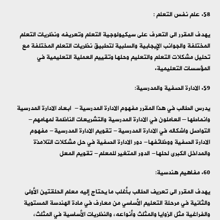
علم نفس التعلم :
يهدف المقرر الى التعرف على سيكيولوجية التعلم وتعريفه ونظريات التعلم
المختلفة والجوانب الإيجابية والسلبية لتطبيق نظريات التعلم المختلفة مع
تحليل مشكلات التعلم والتعليم وحلها وتقييم العملية التعليمية في
المؤسسات التعليمية.
الادارة الصفية والمدرسية:
يدرس الطالب في هذا المقرر مفهوم الادارة المدرسية- ابعاد الادارة المدرسية
وانماطها – العاملون في الادارة المدرسية والتشريعات الناظمة لمهامهم-
التواصل واشكاله في الادارة المدرسية- تقويم الادارة المدرسية- مفهوم
الادارة الصفية ووظائفها- دور الادارة الصفية في حل مشكلات التلامذة
والمداخل الكبرى لحلها- الدور المتغير للمعلم- تقويم المعل
60. مفاهيم هندسية:
يهدف المقرر الى تعريف الطالب بأغلب ما يحتاج إليه معلم الحلقتين الأولى
والثانية في مرحلة التعليم الأساسي من معارف في مادة الهندسة المستوية
والفراغية مثل الزوايا والمثلث وأنواعه، والنظريات الأساسية في المثلث،