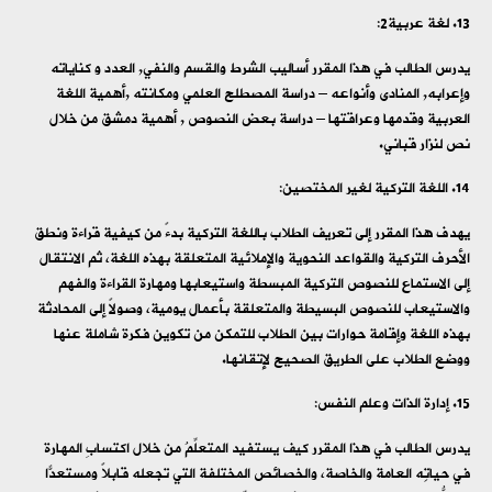
لغة عربية2:
يدرس الطالب في هذا المقرر أساليب الشرط والقسم والنفي, العدد و كناياته
وإعرابه, المنادى وأنواعه – دراسة المصطلح العلمي ومكانته ,أهمية اللغة
العربية وقدمها وعراقتها – دراسة بعض النصوص , أهمية دمشق من خلال
نص لنزار قباني.
اللغة التركية لغير المختصين:
يهدف هذا المقرر إلى تعريف الطلاب باللغة التركية بدءً من كيفية قراءة ونطق
الأحرف التركية والقواعد النحوية والإملائية المتعلقة بهذه اللغة، ثم الانتقال
إلى الاستماع للنصوص التركية المبسطة واستيعابها ومهارة القراءة والفهم
والاستيعاب للنصوص البسيطة والمتعلقة بأعمال يومية، وصولاً إلى المحادثة
بهذه اللغة وإقامة حوارات بين الطلاب للتمكن من تكوين فكرة شاملة عنها
ووضع الطلاب على الطريق الصحيح لإتقانها.
إدارة الذات وعلم النفس:
يدرس الطالب في هذا المقرر كيف يستفيد المتعلِّمُ من خلال اكتسابِ المهارة
في حياتِه العامة والخاصة، والخصائص المختلفة التي تجعله قابلاً ومستعدًّا