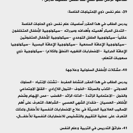
علم نفس ذوي الاحتياجات الخاصة:
يدرس الطالب في هذا المقرر أساسيات علم نفس ذوي الحاجات الخاصة
-التدخل المبكر أهميته وأهدافه ومبرراته -سيكولوجية الأطفال المتخلفون
عقلياً-سيكولوجية الطفل التوحدي -سيكولوجية الأطفال المتفوقين
-سيكولوجية الإعاقة السمعية -سيكولوجية الإعاقة البصرية -سيكولوجيا
الإعاقة الحركية -الاضطرابات اللغويه (النطق والكلام) -سيكولوجية ذوي
صعوبات التعلم.
مشكلات الأطفال السلوكية وعلاجها:
يدرس الطالب في هذا المقرر النشاط المفرط -تشتت الانتباه -السلوك
العدواني -الكذب والسرقة –الخوف –التبول اللاإرادي -القلق الاجتماعي
والخجل -الاعتمادية الزائدة -الذكاء الزائد –الغضب -مص الإبهام وقضم
الأظافر-العصيان -فقدان الشهي العصبي -الشراهة. التعرف على أهم
الاساليب العلاجية الحديثة في علاج الاضطرابات النفسية للأطفال وكذلك
التعرف على عملية التقييم والتشخيص للاضطرابات النفسية للأطفـال.
طرائق التدريس في التربية وعلم النفس