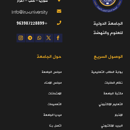
سوريا – حلب – اعزاز
Info@iru.university

+963987228899
الجامعة الدولية

للعلوم والنهضة
الوصول السريع
حول الجامعة
بوابة الطالب التعليمية
مجلس الجامعة
نظام الطلبات
مجلس الامناء
مكتبة الجامعة
الامتحانات
التعليم الالكتروني
التعميمات
الاخبار
ميديا الجامعة
البريد الالكتروني
اتصل بنا