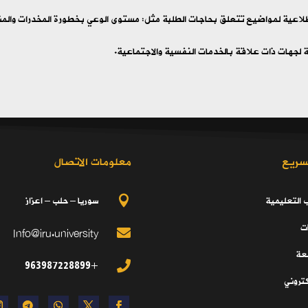
لاعية لمواضيع تتعلق بحاجات الطلبة مثل: مستوى الوعي بخطورة المخدرات والمش
ة لجهات ذات علاقة بالخدمات النفسية والاجتماعية.
سريع
معلومات الاتصال
ب التعليمية
سوريا – حلب – اعزاز

ت
Info@iru.university

معة
+963987228899

كتروني