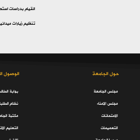
القيام بدراسات استط
تنظيم زيارات ميداني
حول الجامعة
الوصول ال
مجلس الجامعة
بوابة الطال
مجلس الامناء
نظام الطلبا
الامتحانات
مكتبة الجا
التعميمات
التعليم الال