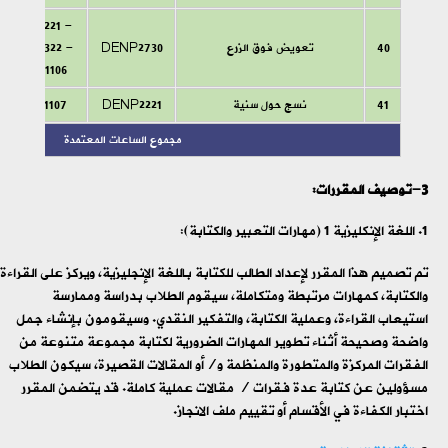
DENP2221 -
40
تعويض فوق الزرع
DENP2730
DENP2322 -
DENP1106
41
نسج حول سنية
DENP2221
DENP1107
مجموع الساعات المعتمدة
3-توصيف المقررات:
اللغة الإنكليزية 1 (مهارات التعبير والكتابة):
تم تصميم هذا المقرر لإعداد الطالب للكتابة باللغة الإنجليزية، ويركز على القراءة
والكتابة، كمهارات مرتبطة ومتكاملة، سيقوم الطلاب بدراسة وممارسة
استيعاب القراءة، وعملية الكتابة، والتفكير النقدي. وسيقومون بإنشاء جمل
واضحة وصحيحة أثناء تطوير المهارات الضرورية لكتابة مجموعة متنوعة من
الفقرات المركزة والمتطورة والمنظمة و/أو المقالات القصيرة، سيكون الطلاب
مسؤولين عن كتابة عدة فقرات / مقالات عملية كاملة. قد يتضمن المقرر
اختبار الكفاءة في الأقسام أو تقييم ملف الانجاز.