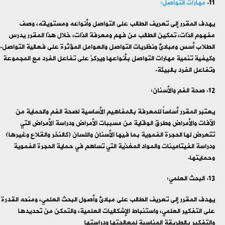
مهارات التواصل:
يهدف المقرر إلى تعريف الطالب على التواصل وأنواعه ومستوياته، وصف
مفهوم الذات، تمكين الطالب من فهم ومعرفة الذات، خلال هذا المقرر يدرس
الطلاب أسس ومبادئ ونظريات التواصل والعوامل المؤثرة على فعالية التواصل.
وكيفية تنمية مهارات التواصل بأنواعها ويركز على تفاعل الفرد مع المجموعة
وتفاعل الفرد بالبيئة.
صحة الفم والأسنان:
يعتبر المقرر أساساً للمعرفة بالمفاهيم الأساسية لصحة الفم والحماية من
الآفات والأمراض وطرق الوقاية من مسببات الأمراض ودراسة الأمراض التي
تتعرض لها الحجرة الفموية بما فيها الأسنان واللسان (كالنخر والقلاع وغيرها)
ودراسة الفيتامينات والمواد المغذية التي تساهم في حماية الحجرة الفموية
وحمايتها.
البحث العلمي:
يهدف المقرر إلى تعريف الطالب على مبادئ وأصول البحث العلمي، ومنحه القدرة
على التفكير العلمي، واستنباط الإشكاليات العلمية، والتمكن من تحديدها
والتفكير بالطريقة المناسبة لمعالجتها ودراستها