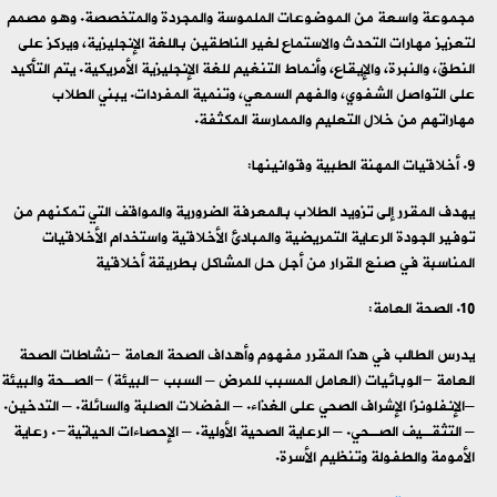
مجموعة واسعة من الموضوعات الملموسة والمجردة والمتخصصة. وهو مصمم
لتعزيز مهارات التحدث والاستماع لغير الناطقين باللغة الإنجليزية، ويركز على
النطق، والنبرة، والإيقاع، وأنماط التنغيم للغة الإنجليزية الأمريكية. يتم التأكيد
على التواصل الشفوي، والفهم السمعي، وتنمية المفردات. يبني الطلاب
مهاراتهم من خلال التعليم والممارسة المكثفة.
أخلاقيات المهنة الطبية وقوانينها:
يهدف المقرر إلى تزويد الطلاب بالمعرفة الضرورية والمواقف التي تمكنهم من
توفير الجودة الرعاية التمريضية والمبادئ الأخلاقية واستخدام الأخلاقيات
المناسبة في صنع القرار من أجل حل المشاكل بطريقة أخلاقية
الصحة العامة:
يدرس الطالب في هذا المقرر مفهوم وأهداف الصحة العامة -نشاطات الصحة
العامة -الوبائيات (العامل المسبب للمرض – السبب -البيئة) -الصـحة والبيئة
–الإنفلونزا الإشراف الصحي على الغذاء. – الفضلات الصلبة والسائلة. – التدخين.
– التثقـيف الصـحي. – الرعاية الصحية الأولية. – الإحصاءات الحياتية-. رعاية
الأمومة والطفولة وتنظيم الأسرة.