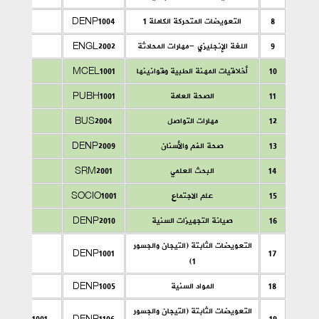
8
التعويضات المتحركة الكاملة 1
DENP1004
ـ
9
اللغة الإنجليزي -مهارات المحادثة
ENGL2002
ـ
10
أخلاقيات المهنة الطبية وقوانينها
MCEL1001
ـ
11
الصحة العامة
PUBH1001
ـ
12
مهارات التواصل
BUS2004
ـ
13
صحة الفم والأسنان
DENP2009
ـ
14
البحث العلمي
SRM2001
ـ
15
علم الاجتماع
SOCIO1001
ـ
16
صيانة التجهيزات السنية
DENP2010
ـ
التعويضات الثابتة (التيجان والجسور
17
DENP1001
ـ
1)
18
المواد السنية
DENP1005
ـ
التعويضات الثابتة (التيجان والجسور
DENP1001
DENP1106
19