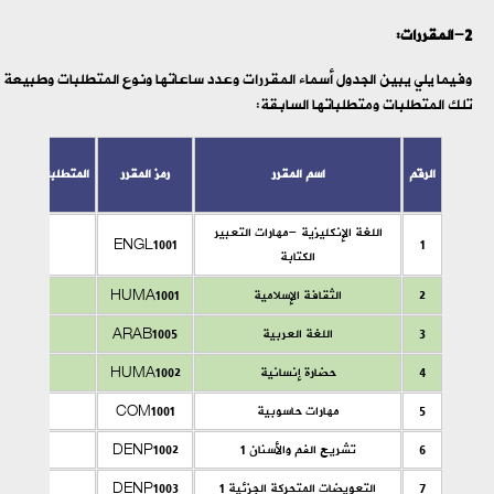
2-المقررات:
وفيما يلي يبين الجدول أسماء المقررات وعدد ساعاتها ونوع المتطلبات وطبيعة
تلك المتطلبات ومتطلباتها السابقة:
الرقم
اسم المقرر
رمز المقرر
المتطلبات السابق
اللغة الإنكليزية -مهارات التعبير
1
ENGL1001
ـ
الكتابة
2
الثقافة الإسلامية
HUMA1001
ـ
3
اللغة العربية
ARAB1005
-
4
حضارة إنسانية
HUMA1002
ـ
5
مهارات حاسوبية
COM1001
ـ
6
تشريح الفم والأسنان 1
DENP1002
ـ
7
التعويضات المتحركة الجزئية 1
DENP1003
ـ