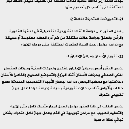
يهدف المقرر إلى دراسة عملية لحالات مختلفة من تصنيف كنيدي والتصاميم
المختلفة التي تناسب كل تصميم منها
التعويضات المتحركة الكاملة 2:
يعمل المقرر على دراسة النقاط التشريحية التفصيلية في الحفرة الفموية
والرأس والعنق ودراسة حالات مختلفة من فم أدرد العضه معكوسة أو عميقة
مع دراسة مراحل عمل الجهاز المتحرك المختلفة حتى مرحلة الانهاء
تقويم الأسنان ومبادئ الاطباق 1:
يدرس المقرر أسس ومبادئ الاطباق للفكين والحركات السنية وحركات المفصل
الفكي الصدغي وحركات الأسنان أثناء البزوغ والتموضع الصحيح والخاطئ للأسنان
وعلاقتها مع بعضها البعض ودراسة لبعض الأجهزة التقويمية المتحركة وضع
حافات وأقواس تناسب حالات تقويمية بسيطة ودراسة مراحا عمل جهاز
تقويمي متحرك
يدرس الطالب في هذا المقرر مراحل العمل لجهاز متحرك كامل حتى الانهاء
والتسليم للطبيب مع مراحل تجريبية في الفم وعمل جهاز كامل متحرك بشكل
نهائي لحالة مرضية