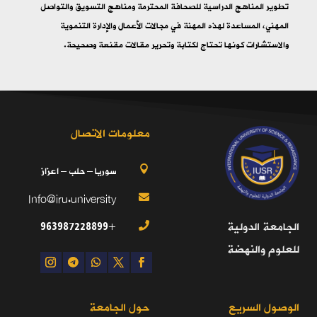
تطوير المناهج الدراسية للصحافة المحترمة ومناهج التسويق والتواصل
المهني، المساعدة لهذه المهنة في مجالات الأعمال والإدارة التنموية
والاستشارات كونها تحتاج لكتابة وتحرير مقالات مقنعة وصحيحة.
معلومات الاتصال
سوريا – حلب – اعزاز

Info@iru.university

+963987228899
الجامعة الدولية

للعلوم والنهضة
الوصول السريع
حول الجامعة