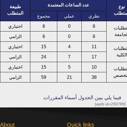
عدد الساعات المعتمدة
نوع
طبيعة
متطلب
المتطلب
نظري
عملي
مجموع
اختياري
6
0
6
طلبات
لجامعة
الزامي
6
0
6
اختياري
15
4
11
طلبات
الكلية
الزامي
24
7
17
اختياري
15
5
10
طلبات
تخصص
الزامي
59
21
38
فيما يلي يبين الجدول أسماء المقررات
[wptb id=290789]
About
Quick links