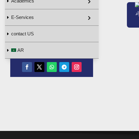
Academics
د
E-Services
contact US
AR