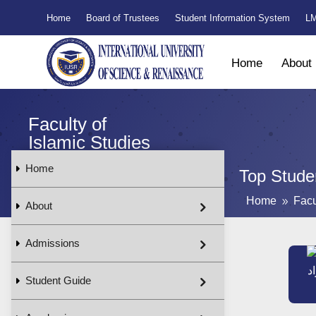
Home
Board of Trustees
Student Information System
LM
Home
About
Faculty of
Islamic Studies
Home
Top Stude
Home
Facu
9
About
Admissions
د
Student Guide